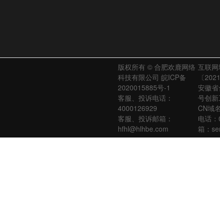
版权所有 © 合肥欢鹿网络
互联网
科技有限公司
皖ICP备
〔202
2020015885号-1
安徽省
客服、投诉电话：
号创新
4000126929
CN域
客服、投诉邮箱：
电话：0
hfhl@hlhbe.com
箱：ser